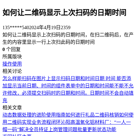
如何让二维码显示上次扫码的日期时间
135*****540
2024年4月19日
2359
如何让二维码显示上次扫码的日期时间，在扫二维码后，在产
生的内容里显示一行上次扫此码的日期时间
0
个回复
所属版块
操作使用
相关讨论
怎么样能扫码在图片上显示扫码日期和时间
日期 时间
能否添
加显示当前日期、时间的组件
表单中的日期和时间能不能不允
许修改，必须提交扫码时的日期和时间。
日期时间不会自动填
充
相关文章
动态数据处理的进阶使用指南
如何进行礼品二维码核销
如何使
用二维码实现业务流程闭环
沁阳高温氧化铝材料厂：“一人一
帽一码”解决全员持证上岗管理问题
批量更新状态功能