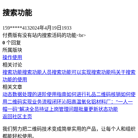
搜索功能
159*****413
2024年4月19日
1933
付费版有没有站内搜索活码的功能<br>
0
个回复
所属版块
操作使用
相关讨论
搜索功能
搜索功能
人员搜索功能
可以实现搜索功能吗
关于搜索
功能的使用
相关文章
动态数据处理的进阶使用指南
如何进行礼品二维码核销
如何使
用二维码实现业务流程闭环
沁阳高温氧化铝材料厂：“一人一
帽一码”解决全员持证上岗管理问题
批量更新状态功能
返回社区主页
我们努力把二维码技术变成简单实用的产品，让每个人和组织
都能轻松使用。