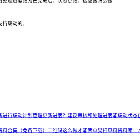
将处理进度改为已完成后，状态更改，这应该怎么做
支持联动的。
新进行联动
计划管理更新进度？
建议审核和处理进度能联动
状态
月资料合集（免费下载）
二维码这么做才能简单易扫
草料资料库丨2