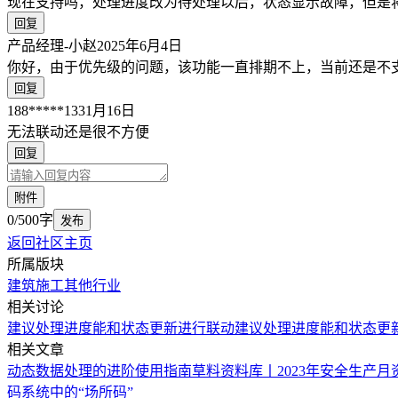
现在支持吗，处理进度改为待处理以后，状态显示故障，但是
回复
产品经理-小赵
2025年6月4日
你好，由于优先级的问题，该功能一直排期不上，当前还是不
回复
188*****133
1月16日
无法联动还是很不方便
回复
附件
0/500字
发布
返回社区主页
所属版块
建筑施工
其他行业
相关讨论
建议处理进度能和状态更新进行联动
建议处理进度能和状态更
相关文章
动态数据处理的进阶使用指南
草料资料库丨2023年安全生产
码系统中的“场所码”