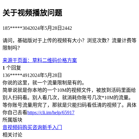
关于视频播放问题
185*****304
2024年5月28日
2442
请问，基础版对于上传的视频有大小？浏览次数？流量计费等
限制吗？
来源于
页面
：
草料二维码价格方案
1
个回复
136*****491
2024年5月28日
你说的这里，就一个流量限制是有的。
简单说就是你本地的一个10M的视频文件，被放到活码里面给
别人扫码看。别人看几次，就消耗你账号几次*10M的流量。
等你账号流量用完了，那就是只能扫码看低清的视频了。具体
你自己去看
https://cli.im/help/65917
所属版块
音视频码
购买咨询
新手入门
相关讨论