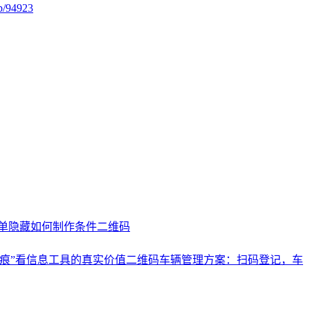
lp/94923
单隐藏
如何制作条件二维码
痕”看信息工具的真实价值
二维码车辆管理方案：扫码登记，车