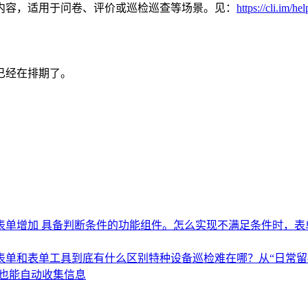
内容，适用于问卷、评价或巡检巡查等场景。见：
https://cli.im/he
已经在排期了。
表单增加 具备判断条件的功能组件。
怎么实现不满足条件时，表
表单和表单工具到底有什么区别
特种设备巡检难在哪？从“日常留
p 也能自动收集信息