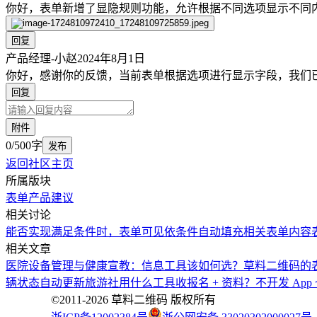
你好，表单新增了显隐规则功能，允许根据不同选项显示不同
回复
产品经理-小赵
2024年8月1日
你好，感谢你的反馈，当前表单根据选项进行显示字段，我们
回复
附件
0/500字
发布
返回社区主页
所属版块
表单
产品建议
相关讨论
能否实现满足条件时，表单可见
依条件自动填充相关表单内容
相关文章
医院设备管理与健康宣教：信息工具该如何选？
草料二维码的
辆状态自动更新
旅游社用什么工具收报名 + 资料？不开发 Ap
©2011-
2026
草料二维码 版权所有