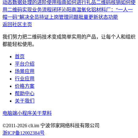
动态数据处理的进阶使用指南
如何进行礼品二维码核销
如何使
用二维码实现业务流程闭环
沁阳高温氧化铝材料厂：“一人一
帽一码”解决全员持证上岗管理问题
批量更新状态功能
返回社区主页
我们努力把二维码技术变成简单实用的产品，让每个人和组织
都能轻松使用。
首页
平台介绍
场景应用
行业应用
价格方案
帮助中心
关于我们
电脑端
小程序
关于草料
©2011-
2026
cli.im 宁波邻家网络科技有限公司
浙ICP备12002384号