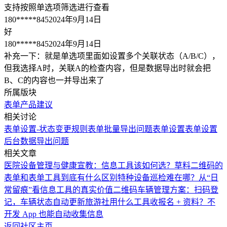
支持按照单选项筛选进行查看
180*****845
2024年9月14日
好
180*****845
2024年9月14日
补充一下：就是单选项里面如设置多个关联状态（A/B/C），
但我选择A时，关联A的检查内容，但是数据导出时就会把
B、C的内容也一并导出来了
所属版块
表单
产品建议
相关讨论
表单设置-状态变更规则
表单批量导出问题
表单设置
表单设置
后台数据导出问题
相关文章
医院设备管理与健康宣教：信息工具该如何选？
草料二维码的
表单和表单工具到底有什么区别
特种设备巡检难在哪？从“日
常留痕”看信息工具的真实价值
二维码车辆管理方案：扫码登
记，车辆状态自动更新
旅游社用什么工具收报名 + 资料？不
开发 App 也能自动收集信息
返回社区主页