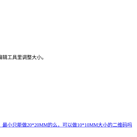
编辑工具里调整大小。
？
最小只能做20*20MM的么，可以做10*10MM大小的二维码吗