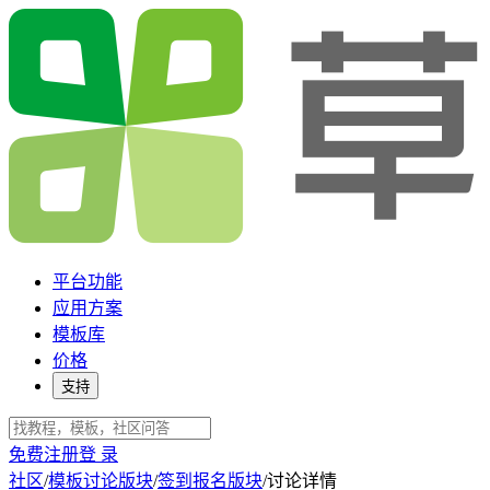
平台功能
应用方案
模板库
价格
支持
免费注册
登 录
社区
/
模板讨论版块
/
签到报名版块
/
讨论详情