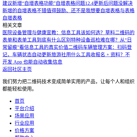
建议新增“自增表格功能”
自增表格问题12.4更新后问题没解决
新增的自增表格不错值得鼓励、还不是我想要
自增表格与表格
自增表格
相关文章
医院设备管理与健康宣教：信息工具该如何选？
草料二维码的
表单和表单工具到底有什么区别
特种设备巡检难在哪？从“日
常留痕”看信息工具的真实价值
二维码车辆管理方案：扫码登
记，车辆状态自动更新
旅游社用什么工具收报名 + 资料？不
开发 App 也能自动收集信息
返回社区主页
我们努力把二维码技术变成简单实用的产品，让每个人和组织
都能轻松使用。
首页
平台介绍
场景应用
行业应用
价格方案