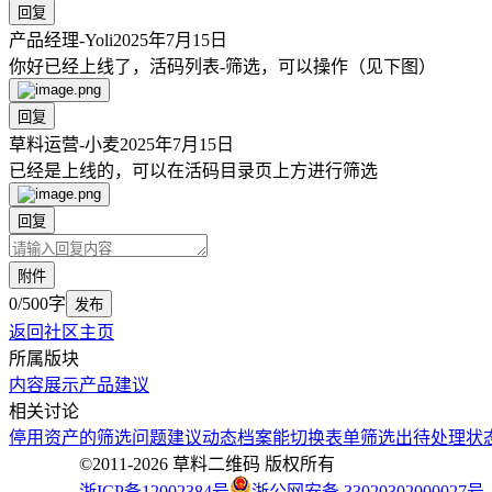
回复
产品经理-Yoli
2025年7月15日
你好已经上线了，活码列表-筛选，可以操作（见下图）
回复
草料运营-小麦
2025年7月15日
已经是上线的，可以在活码目录页上方进行筛选
回复
附件
0/500字
发布
返回社区主页
所属版块
内容展示
产品建议
相关讨论
停用资产的筛选问题
建议动态档案能切换表单筛选出待处理
状
©2011-
2026
草料二维码 版权所有
浙ICP备12002384号
浙公网安备 33020302000027号