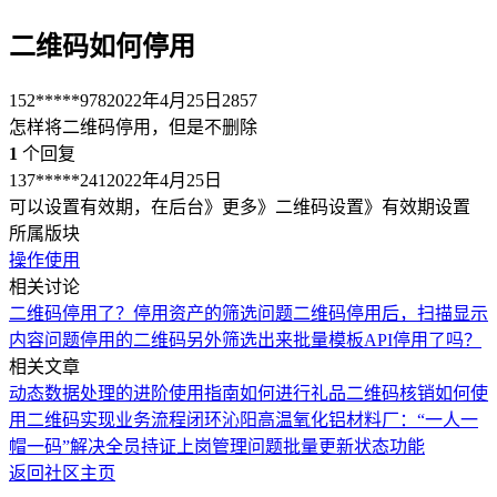
二维码如何停用
152*****978
2022年4月25日
2857
怎样将二维码停用，但是不删除
1
个回复
137*****241
2022年4月25日
可以设置有效期，在后台》更多》二维码设置》有效期设置
所属版块
操作使用
相关讨论
二维码停用了？
停用资产的筛选问题
二维码停用后，扫描显示
内容问题
停用的二维码另外筛选出来
批量模板API停用了吗？
相关文章
动态数据处理的进阶使用指南
如何进行礼品二维码核销
如何使
用二维码实现业务流程闭环
沁阳高温氧化铝材料厂：“一人一
帽一码”解决全员持证上岗管理问题
批量更新状态功能
返回社区主页