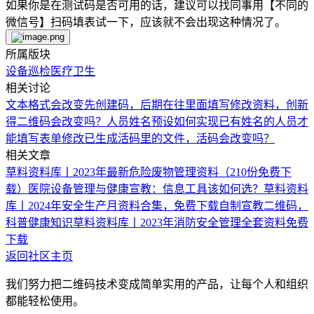
如果你是在测试码是否可用的话，建议可以找同事用【不同的
微信号】扫码填表试一下，应该就不会出现这种情况了。
所属版块
设备巡检
医疗卫生
相关讨论
文本格式会改变
先创建码，后期在往里面填写修改资料，创新
得二维码会改变吗？
人员姓名预设
如何实现已有姓名的人员才
能填写表单
修改已生成活码里的文件，活码会改变吗？
相关文章
草料资料库丨2023年最新危险废物管理资料（210份免费下
载）
医院设备管理与健康宣教：信息工具该如何选？
草料资料
库丨2024年安全生产月资料合集，免费下载
自制宣教二维码，
科普健康知识
草料资料库丨2023年消防安全管理全套资料免费
下载
返回社区主页
我们努力把二维码技术变成简单实用的产品，让每个人和组织
都能轻松使用。