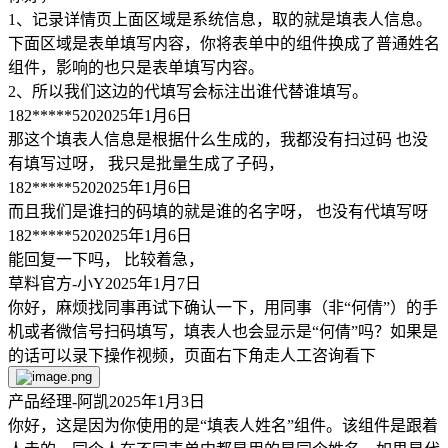
1、记录详情页上面区域是系统信息，取的就是填表人信息。
下面区域是表单填写内容，你将表单中的组件换成了普通姓名
组件，影响的也只是表单填写内容。
2、所以我们这边的代填写会标注出谁代替谁填写。
182*****520
2025年1月6日
那这个填表人信息是根据什么生成的，我都没有扫过码 也没
有填写过呀， 我只是批量生成了子码，
182*****520
2025年1月6日
而且我们是谁扫的码填的就是谁的名字呀， 也没有代填写呀
182*****520
2025年1月6日
能回复一下吗， 比较着急，
草料官方-小Y
2025年1月7日
你好，麻烦找同事再试下确认一下，用同事（非“何倩”）的手
机或者微信号扫码填写，填表人也会显示是“何倩”吗？如果是
的话可以录下操作视频，页面右下角走人工咨询看下
产品经理-阿凯
2025年1月3日
你好，这是因为你使用的是“填表人姓名”组件。该组件是跟着