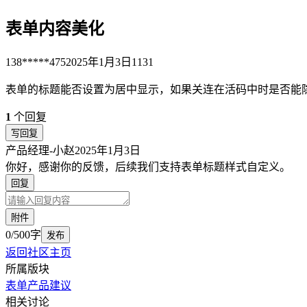
表单内容美化
138*****475
2025年1月3日
1131
表单的标题能否设置为居中显示，如果关连在活码中时是否能
1
个回复
写回复
产品经理-小赵
2025年1月3日
你好，感谢你的反馈，后续我们支持表单标题样式自定义。
回复
附件
0/500字
发布
返回社区主页
所属版块
表单
产品建议
相关讨论