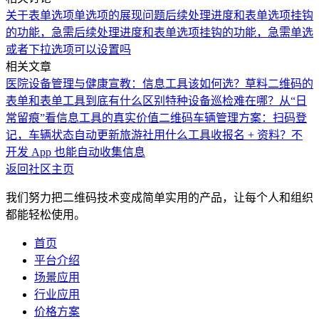
关于表单选项
单选项的展现问题
后续处理进度和表单选项挂钩
的功能，急需
后续处理进度和表单选项挂钩的功能，急需
单选
或者下拉选项可以设置吗
相关文章
医院设备管理与健康宣教：信息工具该如何选？
草料二维码的
表单和表单工具到底有什么区别
特种设备巡检难在哪？从“日
常留痕”看信息工具的真实价值
二维码车辆管理方案：扫码登
记，车辆状态自动更新
旅游社用什么工具收报名 + 资料？不
开发 App 也能自动收集信息
返回社区主页
我们努力把二维码技术变成简单实用的产品，让每个人和组织
都能轻松使用。
首页
平台介绍
场景应用
行业应用
价格方案