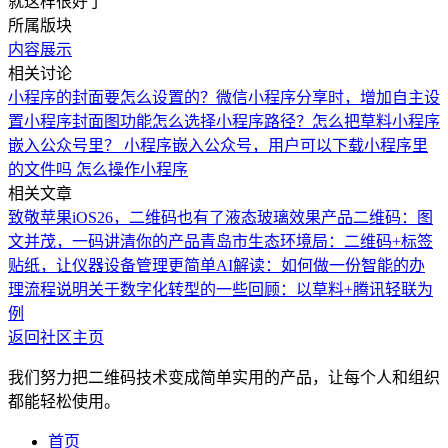
就这样很好了
所属版块
内容展示
相关讨论
小程序的封面要怎么设置的？
微信小程序分享时，增加自主设
置小程序封面图功能
怎么选择小程序路径？怎么把草料小程序
嵌入公众号里？
小程序嵌入公众号，用户可以下载小程序里
的文件吗 怎么操作
小程序
相关文章
致敬苹果iOS26，二维码也有了液态玻璃效果
产品二维码：图
文并茂，一码讲清你的产品
青岛市生态环境局：二维码+标签
贴纸，让仪器设备管理更简单
AI解读：如何做一份智能的办
理流程说明
关于数字化转型的一些回顾：以草料+腾讯轻联为
例
返回社区主页
我们努力把二维码技术变成简单实用的产品，让每个人和组织
都能轻松使用。
首页