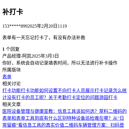
补打卡
153*****899
2025年2月20日
1119
表单有一天忘记打卡了，有没有办法补救
1
个回复
产品经理-阿凯
2025年3月3日
你好，系统会自动记录填表时间，所以无法进行补卡操作
所属版块
表单
相关讨论
打卡功能
打卡功能如何设置不向打卡人员展示打卡记录
怎么统
计没有打卡的员工呢？
关于考勤打卡定位的问题
游园打卡
相关文章
医院设备管理与健康宣教：信息工具该如何选？
草料二维码的
表单和表单工具到底有什么区别
特种设备巡检难在哪？从“日
常留痕”看信息工具的真实价值
二维码车辆管理方案：扫码登