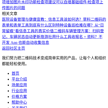
项增加图片水印功能
检查项建议可以自增
基础组件/检查项上
传图片的问题
相关文章
医院设备管理与健康宣教：信息工具该如何选？
草料二维码的
表单和表单工具到底有什么区别
特种设备巡检难在哪？从“日
常留痕”看信息工具的真实价值
二维码车辆管理方案：扫码登
记，车辆状态自动更新
旅游社用什么工具收报名 + 资料？不
开发 App 也能自动收集信息
返回社区主页
我们努力把二维码技术变成简单实用的产品，让每个人和组织
都能轻松使用。
首页
平台介绍
场景应用
行业应用
价格方案
帮助中心