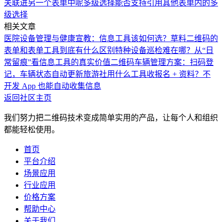
关联进另一个表单中呢
多级选择能否支持引用其他表单内的多
级选择
相关文章
医院设备管理与健康宣教：信息工具该如何选？
草料二维码的
表单和表单工具到底有什么区别
特种设备巡检难在哪？从“日
常留痕”看信息工具的真实价值
二维码车辆管理方案：扫码登
记，车辆状态自动更新
旅游社用什么工具收报名 + 资料？不
开发 App 也能自动收集信息
返回社区主页
我们努力把二维码技术变成简单实用的产品，让每个人和组织
都能轻松使用。
首页
平台介绍
场景应用
行业应用
价格方案
帮助中心
关于我们