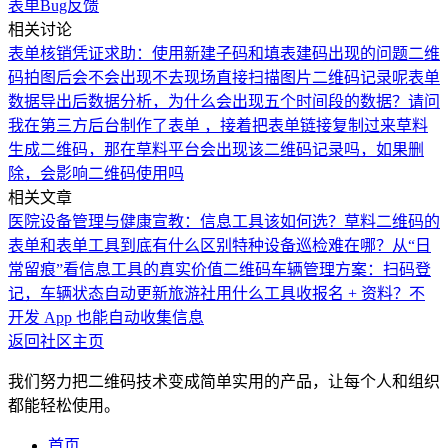
表单
Bug反馈
相关讨论
表单核销凭证
求助：使用新建子码和填表建码出现的问题
二维
码拍图后会不会出现不去现场直接扫描图片二维码记录呢
表单
数据导出后数据分析，为什么会出现五个时间段的数据？
请问
我在第三方后台制作了表单 ，接着把表单链接复制过来草料
生成二维码，那在草料平台会出现该二维码记录吗，如果删
除，会影响二维码使用吗
相关文章
医院设备管理与健康宣教：信息工具该如何选？
草料二维码的
表单和表单工具到底有什么区别
特种设备巡检难在哪？从“日
常留痕”看信息工具的真实价值
二维码车辆管理方案：扫码登
记，车辆状态自动更新
旅游社用什么工具收报名 + 资料？不
开发 App 也能自动收集信息
返回社区主页
我们努力把二维码技术变成简单实用的产品，让每个人和组织
都能轻松使用。
首页