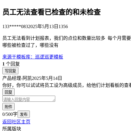
员工无法查看已检查的和未检查
133*****083
2025年5月13日
1356
员工无法看到计划报表，我们的点位和数量比较多 每个月需
哪些被检查过了，哪些没有
来源于
模板库
：
巡逻巡更模板
1
个回复
写回复
产品经理-阿凯
2025年5月14日
你好，你可以试试将员工设为高级成员，给他们计划看板的查
回复
附件
0/500字
发布
返回社区主页
所属版块