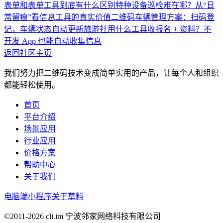
表单和表单工具到底有什么区别
特种设备巡检难在哪？从“日
常留痕”看信息工具的真实价值
二维码车辆管理方案：扫码登
记，车辆状态自动更新
旅游社用什么工具收报名 + 资料？不
开发 App 也能自动收集信息
返回社区主页
我们努力把二维码技术变成简单实用的产品，让每个人和组织
都能轻松使用。
首页
平台介绍
场景应用
行业应用
价格方案
帮助中心
关于我们
电脑端
小程序
关于草料
©2011-
2026
cli.im 宁波邻家网络科技有限公司