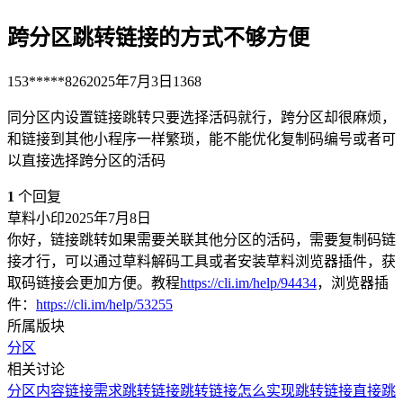
跨分区跳转链接的方式不够方便
153*****826
2025年7月3日
1368
同分区内设置链接跳转只要选择活码就行，跨分区却很麻烦，
和链接到其他小程序一样繁琐，能不能优化复制码编号或者可
以直接选择跨分区的活码
1
个回复
草料小印
2025年7月8日
你好，链接跳转如果需要关联其他分区的活码，需要复制码链
接才行，可以通过草料解码工具或者安装草料浏览器插件，获
取码链接会更加方便。教程
https://cli.im/help/94434
，浏览器插
件：
https://cli.im/help/53255
所属版块
分区
相关讨论
分区内容链接需求
跳转链接
跳转链接
怎么实现跳转链接
直接跳