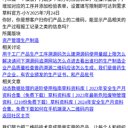
增加对应的工序并添加检验表单，设置填写限制即可达到需求
草料官方-小Y
2025年7月24日
你好，你是想客户扫你们产品上的二维码，能显示产品相关的
生产过程报工记录之类的信息吗？
所属版块
资产管理
生产制造
相关讨论
用于工厂产品生产工序溯源码怎么建
溯源码使用量超上限怎么
解决
请问下溯源码追溯网站怎么点进去看出谁扫的
生产制造企
业产品质量检查
兽药溯源二维码应该怎么生成，我们是兽药生
产企业，有农业颁发的生产证书，和产品批号
相关文章
动态数据处理的进阶使用指南
草料资料库丨2023年安全生产月
资料合集（免费下载）
草料资料库丨2023年最新危险废物管理
资料（210份免费下载）
草料资料库丨2024年安全生产月资料
合集，免费下载
如何在手机端录入二维码内容
返回社区主页
我们努力把二维码技术变成简单实用的产品，让每个人和组织