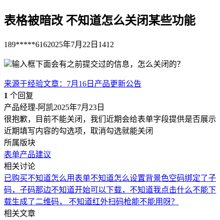
表格被暗改 不知道怎么关闭某些功能
189*****616
2025年7月22日
1412
输入框下面会有之前提交过的信息，怎么关闭的？
来源于
经验文章
：
7月16日产品更新公告
1
个回复
产品经理-阿凯
2025年7月23日
很抱歉，目前不能关闭，我们近期会给表单字段提供是否展示
近期填写内容的勾选项，取消勾选就能关闭
所属版块
表单
产品建议
相关讨论
已购买不知道怎么用
表单不知道怎么设置背景色
空码绑定了子
码，子码那边不知道
开始可以下载，不知道我点击什么不能下
载
生成了二维码， 不知道红外扫码枪能不能用呀？
相关文章