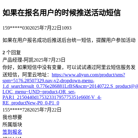
如果在报名用户的时候推送活动短信
159*****030
2025年7月22日
1093
如果在用户报名成功后推送后台统一短信，提醒用户参加活动
2
个回复
产品经理-阿凯
2025年7月23日
你好，如果短信中没有变量，可以试试通过阿里云短信服务发
送短信，阿里云地址：
https://www.aliyun.com/product/sms?
spm=5176.28507329.nav-v2-dropdown-menu-
1.d_searchresult_0.776e286881LrBS&scm=20140722.S_
LOC_menu~UND~product-OR_ser-
PAR1_2150440d17532331795775351e660f-V_4-
RE_productNew-P0_0-P1_0
155*****728
2025年7月22日
我也想要
所属版块
签到报名