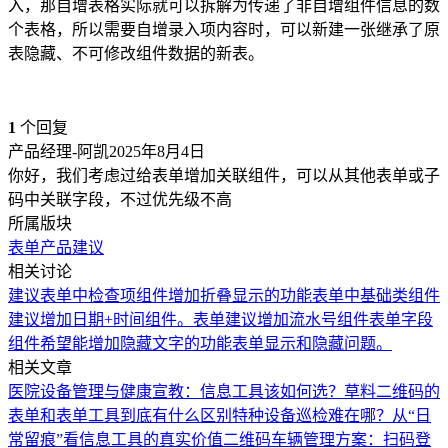
入，那自增表格实际就可以拆解为传递了非自增组件信息的数
个表格，所以需要自增录入项内容时，可以新建一张继承了原
表隐藏、不可修改组件数据的新表。
1
个回复
产品经理-阿凯
2025年8月4日
你好，我们考虑过给表单增加关联组件，可以从其他表单或子
码中关联字段，不过优先级不高
所属版块
表单
产品建议
相关讨论
建议表单中检查项组件增加折叠显示的功能
表单中基础类组件
建议增加日期+时间组件。
表单建议增加流水号组件
表单字段
组件希望能增加隐藏文字的功能
表单显示和隐藏问题。
相关文章
医院设备管理与健康宣教：信息工具该如何选？
草料二维码的
表单和表单工具到底有什么区别
特种设备巡检难在哪？从“日
常留痕”看信息工具的真实价值
二维码车辆管理方案：扫码登