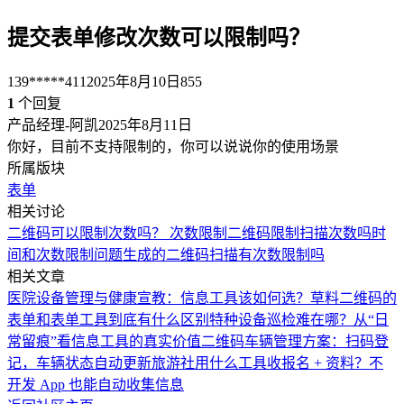
提交表单修改次数可以限制吗？
139*****411
2025年8月10日
855
1
个回复
产品经理-阿凯
2025年8月11日
你好，目前不支持限制的，你可以说说你的使用场景
所属版块
表单
相关讨论
二维码可以限制次数吗？
次数限制
二维码限制扫描次数吗
时
间和次数限制问题
生成的二维码扫描有次数限制吗
相关文章
医院设备管理与健康宣教：信息工具该如何选？
草料二维码的
表单和表单工具到底有什么区别
特种设备巡检难在哪？从“日
常留痕”看信息工具的真实价值
二维码车辆管理方案：扫码登
记，车辆状态自动更新
旅游社用什么工具收报名 + 资料？不
开发 App 也能自动收集信息