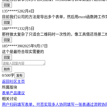
回复
135*****528
2月4日
目前我们公司的方法是导出多个表单，然后用excel函数跨工作
回复
188*****133
2月5日
那样做太复杂了只适合二维码时一次性的，像工具借还场景二
回复
185*****390
2025年9月17日
这个是最符合现实需要的
回复
附件
0/500字
发布
返回社区主页
所属版块
表单
产品建议
相关讨论
用户扫码填写表单，可否实现多人协同填写
一张表通过流转协