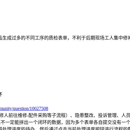
品生成过多的不同工序的质检表单，不利于后期现场工人集中修
环
ommunity/question/10027508
维修人前往维修-配件采购等子流程）、隐患整改、投诉管理、人
作还不一定能拼出一个闭环的数据，因为多个表单各自提交没有一
带处理进度的待办，然后通过点击当前处理进度按钮进行流程的