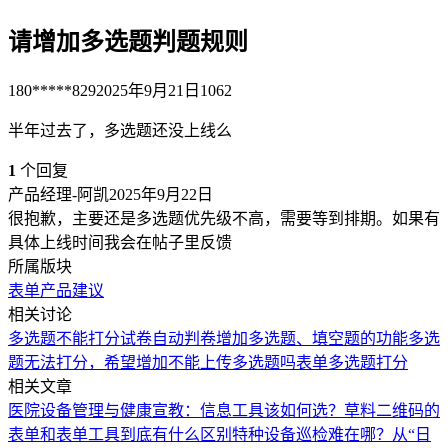
请增加多选题判题规则
180*****829
2025年9月21日
1062
半年过去了，多选题还没上线么
1
个回复
产品经理-阿凯
2025年9月22日
很抱歉，主要还是多选题优先级不高，需要等到排期。如果有
具体上线时间我会在帖子里反馈
所属版块
表单
产品建议
相关讨论
多选题不能打分
试卷自动判卷增加多选题、填空题的功能
多选
题无法打分，希望增加
不能上传多选题吗
表单多选题打分
相关文章
医院设备管理与健康宣教：信息工具该如何选？
草料二维码的
表单和表单工具到底有什么区别
特种设备巡检难在哪？从“日