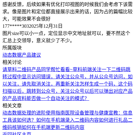
感谢反馈，后续如果有优化打印视图的时候我们会考虑下该需
求。像是图片和定位都直接展示出来的话，因为占的篇幅比较
大，可能效果不会很好
177*****303
2025年12月31日
图片size可以小一点，定位显示中文地址就可以，要不然这个
汇总上交领导，意义就少了不少。
所属版块
动态数据
产品建议
相关讨论
请草料二维码产品同学帮忙看看~
草料前端关注一下
二维码跳
转过程中显示访问错误，请关注公众号，并从公众号访问，如
以关注，请先取消关注，再重新关注
怎样生成一个码，这个码
扫描以后，跳转到公众号，关注公众号以后可以弹出对应产品
的产品资料
能否做一个自动关注的模式？
相关文章
动态数据处理的进阶使用指南
医院设备管理与健康宣教：信息
工具该如何选？
如何在手机端录入二维码内容
如何进行礼品二
维码核销
如何在手机端更新二维码内容
返回社区主页