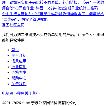
理问题
如何实现子码跳转不同表单、外部链接、活码？
一线教
师自创"扫码查作业"神器：5分钟搞定全班作业统计
二维码一
个个生成太麻烦？试试批量生码功能
沧州杨埕水库：创建巡检
“二维码” ，为安全管理赋能
返回社区主页
我们努力把二维码技术变成简单实用的产品，让每个人和组织
都能轻松使用。
首页
平台介绍
场景应用
行业应用
价格方案
帮助中心
关于我们
电脑端
小程序
关于草料
©2011-
2026
cli.im 宁波邻家网络科技有限公司