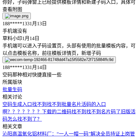
你好，子码弹窗上已经提供模板详情和新建子码入口，具体可
查看附图
188*****133
1月13日
手机端没有
草料小印
1月14日
手机端可以进入子码设置页，头部有使用的批量模板内容，可
以点击模板名称，前往模板详情页，新增子码
188*****133
1月14日
空码那种相对快捷直接一些
所属版块
批量生码
相关讨论
空码生成入口找不到
找不到批量名片活码的入口
啊？？？？？？？
下载的二维码找不到
找不到名片码了
旧版活
码怎么找不到了？
相关文章
沁阳高温氧化铝材料厂：“一人一帽一码”解决全员持证上岗管