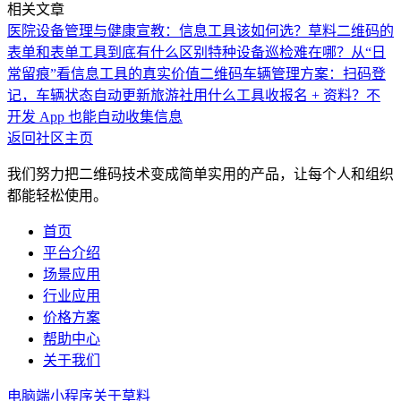
相关文章
医院设备管理与健康宣教：信息工具该如何选？
草料二维码的
表单和表单工具到底有什么区别
特种设备巡检难在哪？从“日
常留痕”看信息工具的真实价值
二维码车辆管理方案：扫码登
记，车辆状态自动更新
旅游社用什么工具收报名 + 资料？不
开发 App 也能自动收集信息
返回社区主页
我们努力把二维码技术变成简单实用的产品，让每个人和组织
都能轻松使用。
首页
平台介绍
场景应用
行业应用
价格方案
帮助中心
关于我们
电脑端
小程序
关于草料