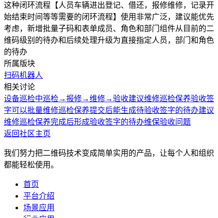
这种闭环流程【人员车辆进出登记、借还，报修维修，记录开
始结束时间等等需要的闭环流程】使用非常广泛，建议能优先
考虑，新增批量子码和表单成员、角色和部门组件从目前的二
维码级别的待办和后续处理升级为直接指定人员，部门和角色
的待办
所属版块
扫码机器人
相关讨论
设备巡检中巡检→报修→维修→验收
建议维修巡检保养验收签
字可以批量
维修巡检保养提交后能生成待验收签字的待办
建议
维修巡检保养完成后形成验收签字的待办
维保验收问题
返回社区主页
我们努力把二维码技术变成简单实用的产品，让每个人和组织
都能轻松使用。
首页
平台介绍
场景应用