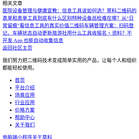
相关文章
医院设备管理与健康宣教：信息工具该如何选？
草料二维码的
表单和表单工具到底有什么区别
特种设备巡检难在哪？从“日
常留痕”看信息工具的真实价值
二维码车辆管理方案：扫码登
记，车辆状态自动更新
旅游社用什么工具收报名 + 资料？不
开发 App 也能自动收集信息
返回社区主页
我们努力把二维码技术变成简单实用的产品，让每个人和组织
都能轻松使用。
首页
平台介绍
场景应用
行业应用
价格方案
帮助中心
关于我们
电脑端
小程序
关于草料