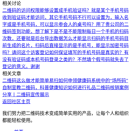
相关讨论
二维码的访问权限能够设置成手机验证吗？就是某个手机号码
收到验证码才能访问，其它手机号码不行
可以设置为，输入名
字或是手机号码，可以显示参会人的桌号吗？
用了贵公司的二
维码签到功能，想了解下是不是不能限制每日一个手机的扫码
次数，还要就是后台导出数据怎么才能显示扫码的手机号码
目
前生成的名片，扫码后直接显示的是手机号，能显示加密号码
吗？
请问这个访客登记如何保证填写的手机号码是真实的？有
没有验证码或本机号码登录之类的？不然填个假号码就失去了
登记的意义。谢谢
相关文章
二维码这么做才能简单易扫
如何申领健康码系统中的“场所码”
自制宣教二维码，科普健康知识
如何进行礼品二维码核销
案例
分享丨二维码宣传展示
返回社区主页
我们努力把二维码技术变成简单实用的产品，让每个人和组织
都能轻松使用。