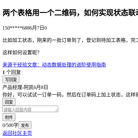
两个表格用一个二维码，如何实现状态联
150*****688
6月7日
0
比如加工状态，刚来的一批订单到了，登记到待加工表格，完
这样如何设置呢？
来源于
经验文章
：
动态数据处理的进阶使用指南
1
个回复
写回复
产品经理-阿凯
6月8日
你好，可以试试一订单一码，然后在订单码上加上状态，这样
回复
附件
0/500字
发布
返回社区主页