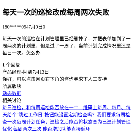
每天一次的巡检改成每周两次失败
180*****054
7月9日
0
每天一次的巡检在计划管理里已经删掉了，并把表单加到了一
周两次的计划里，但是过了一周了，当前计划完成情况里还是
每日一次。怎么办
1
个回复
产品经理-阿凯
7月13日
你好，可以点击网页右下角的咨询寻求下人工支持
所属版块
动态数据
相关讨论
每日巡检，和每周巡检能否放在一个二维码上
每周、每月、每
天给个“跳过工作日”按钮
能设置定期检查吗？我们要求每周检
查一次
每周计划任务，巡检之后能否将状态变为已巡
计划管理
优化 每周两次三次 能否增加功能直接循环