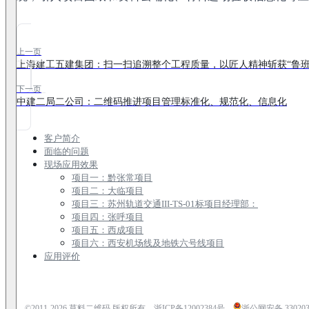
上一页
上海建工五建集团：扫一扫追溯整个工程质量，以匠人精神斩获“鲁班
下一页
中建二局二公司：二维码推进项目管理标准化、规范化、信息化
客户简介
面临的问题
现场应用效果
项目一：黔张常项目
项目二：大临项目
项目三：苏州轨道交通III-TS-01标项目经理部：
项目四：张呼项目
项目五：西成项目
项目六：西安机场线及地铁六号线项目
应用评价
©2011-
2026
草料二维码 版权所有
浙ICP备12002384号
浙公网安备 3302030