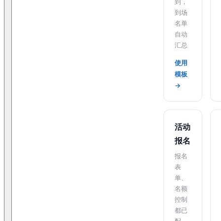
到，
到场
名单
自动
汇总
使用
模板
→
活动
报名
报名
表
单、
名额
控制
都已
配