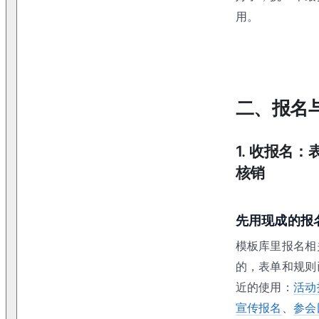
用。
二、报名
1
.
收报名：
核销
先用现成的报
模板库里报名相
的，表单和规则
近的使用：
活动
宣传报名
、
参会