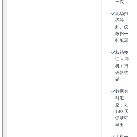
一次
现场扫
码签
到、仅
限扫一
扫填写
核销凭
证 + 手
机 / 扫
码器核
销
数据实
时汇
总，近
180 天
记录可
导出
手机号