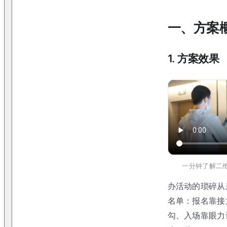
一、方案
1. 方案效果
一分钟了解二
办活动的琐碎从
名单：报名靠接
勾、入场靠眼力