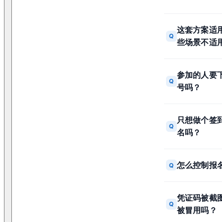
这套方案适
Q
些场景不适
参加的人要下
Q
号吗？
只想做个签
Q
名吗？
怎么控制报
Q
凭证码被截
Q
被冒用吗？