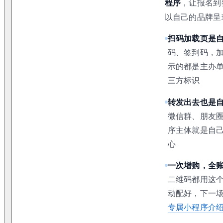
程序
，让报名到
以自己的品牌呈
扫码加载页是
码、签到码，
示的都是主办
三方标识
转发出去也是
微信群、朋友
序主体就是自
心
一次增购，全
二维码都用这
动配好，下一
专属小程序介