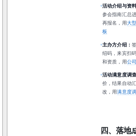
活动介绍与资
参会指南汇总
再报名，用
大
板
主办方介绍：
绍码，来宾扫
和资质，用
公
活动满意度调
价，结果自动
改，用
满意度
四、落地