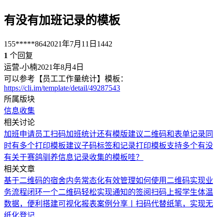
有没有加班记录的模板
155*****864
2021年7月11日
1442
1
个回复
运营-小楠
2021年8月4日
可以参考【员工工作量统计】模板：
https://cli.im/template/detail/49287543
所属版块
信息收集
相关讨论
加班申请
员工扫码加班统计还有模版
建议二维码和表单记录同
时有多个打印模板
建议子码标签和记录打印模板支持多个
有没
有关于赛鸽驯养信息记录收集的模板哇？
相关文章
基于二维码的宿舍内务常态化有效管理
如何使用二维码实现业
务流程闭环
一个二维码轻松实现通知的签阅
扫码上报学生体温
数据，便利搭建可视化报表
案例分享丨扫码代替纸笔，实现无
纸化登记