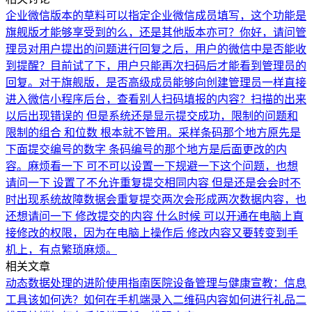
企业微信版本的草料可以指定企业微信成员填写，这个功能是
旗舰版才能够享受到的么，还是其他版本亦可？
你好，请问管
理员对用户提出的问题进行回复之后，用户的微信中是否能收
到提醒？目前试了下，用户只能再次扫码后才能看到管理员的
回复。
对于旗舰版，是否高级成员能够向创建管理员一样直接
进入微信小程序后台，查看别人扫码填报的内容？
扫描的出来
以后出现错误的 但是系统还是显示提交成功，限制的问题和
限制的组合 和位数 根本就不管用。采样条码那个地方原先是
下面提交编号的数字 条码编号的那个地方是后面更改的内
容。麻烦看一下 可不可以设置一下规避一下这个问题，也想
请问一下 设置了不允许重复提交相同内容 但是还是会会时不
时出现系统故障数据会重复提交两次会形成两次数据内容，也
还想请问一下 修改提交的内容 什么时候 可以开通在电脑上直
接修改的权限，因为在电脑上操作后 修改内容又要转变到手
机上，有点繁琐麻烦。
相关文章
动态数据处理的进阶使用指南
医院设备管理与健康宣教：信息
工具该如何选？
如何在手机端录入二维码内容
如何进行礼品二