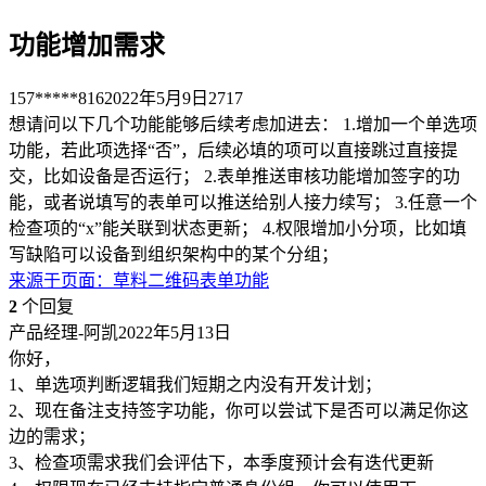
功能增加需求
157*****816
2022年5月9日
2717
想请问以下几个功能能够后续考虑加进去： 1.增加一个单选项
功能，若此项选择“否”，后续必填的项可以直接跳过直接提
交，比如设备是否运行； 2.表单推送审核功能增加签字的功
能，或者说填写的表单可以推送给别人接力续写； 3.任意一个
检查项的“x”能关联到状态更新； 4.权限增加小分项，比如填
写缺陷可以设备到组织架构中的某个分组；
来源于
页面
：
草料二维码表单功能
2
个回复
产品经理-阿凯
2022年5月13日
你好，
1、单选项判断逻辑我们短期之内没有开发计划；
2、现在备注支持签字功能，你可以尝试下是否可以满足你这
边的需求；
3、检查项需求我们会评估下，本季度预计会有迭代更新