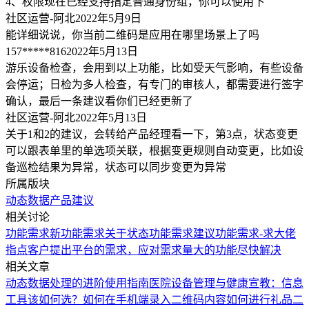
4、权限现在已经支持指定普通身份组，你可以使用下
社区运营-阿北
2022年5月9日
能详细说说，你当前二维码是应用在哪里场景上了吗
157*****816
2022年5月13日
游乐设备检查，会用到以上功能，比如受天气影响，有些设备
会停运；日检为多人检查，有专门的审核人，都需要进行签字
确认，最后一条建议看你们已经更新了
社区运营-阿北
2022年5月13日
关于1和2的建议，会转给产品经理看一下，第3点，状态变更
可以跟表单里的单选项关联，根据变更规则自动变更，比如设
备巡检结果为异常，状态可以同步变更为异常
所属版块
动态数据
产品建议
相关讨论
功能需求
新功能需求
关于状态功能需求建议
功能需求-求大佬
指点
客户提出平台的需求，应对需求量大的功能尽快解决
相关文章
动态数据处理的进阶使用指南
医院设备管理与健康宣教：信息
工具该如何选？
如何在手机端录入二维码内容
如何进行礼品二