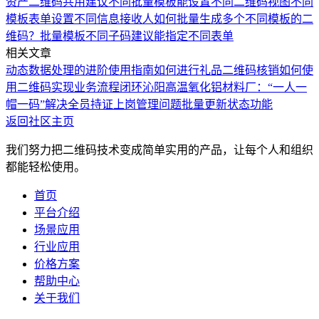
资产二维码共用
建议不同批量模板能设置不同二维码视图
不同
模板表单设置不同信息接收人
如何批量生成多个不同模板的二
维码？
批量模板不同子码建议能指定不同表单
相关文章
动态数据处理的进阶使用指南
如何进行礼品二维码核销
如何使
用二维码实现业务流程闭环
沁阳高温氧化铝材料厂：“一人一
帽一码”解决全员持证上岗管理问题
批量更新状态功能
返回社区主页
我们努力把二维码技术变成简单实用的产品，让每个人和组织
都能轻松使用。
首页
平台介绍
场景应用
行业应用
价格方案
帮助中心
关于我们