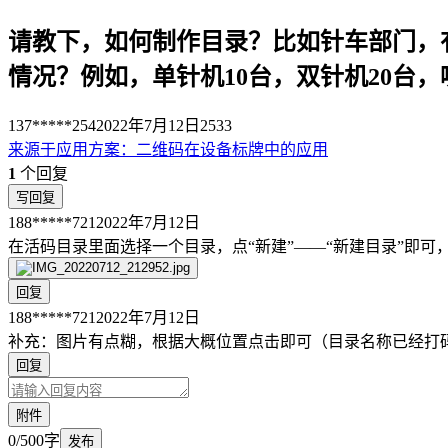
请教下，如何制作目录？比如针车部门，
情况？例如，单针机10台，双针机20台，
137*****254
2022年7月12日
2533
来源于
应用方案
：
二维码在设备标牌中的应用
1
个回复
写回复
188*****721
2022年7月12日
在活码目录里面选择一个目录，点“新建”——“新建目录”即可
回复
188*****721
2022年7月12日
补充：图片有点糊，根据大概位置点击即可（目录名称已经打
回复
附件
0/500字
发布