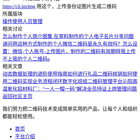
https://cli.im/img
用这个，上传身份证图片生成二维码
所属版块
操作使用
人员管理
相关讨论
怎么制作个人简介图集
在草料制作的个人电子名片分享问题
请问用这种方式制作的个人微信二维码是永久有效吗？
怎么设
置：微信-个人账号-上传图片，制作的二维码有效期呀
我上传
不上我的个人二维码a
相关文章
动态数据处理的进阶使用指南
如何进行礼品二维码核销
如何使
用二维码实现业务流程闭环
数字化班组二维码管理平台
沁阳高
温氧化铝材料厂：“一人一帽一码”解决全员持证上岗管理问题
返回社区主页
我们努力把二维码技术变成简单实用的产品，让每个人和组织
都能轻松使用。
首页
平台介绍