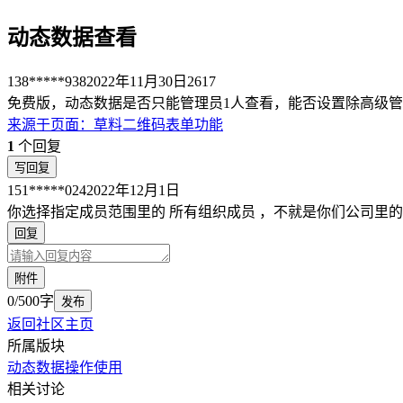
动态数据查看
138*****938
2022年11月30日
2617
免费版，动态数据是否只能管理员1人查看，能否设置除高级
来源于
页面
：
草料二维码表单功能
1
个回复
写回复
151*****024
2022年12月1日
你选择指定成员范围里的 所有组织成员 ，不就是你们公司里
回复
附件
0/500字
发布
返回社区主页
所属版块
动态数据
操作使用
相关讨论