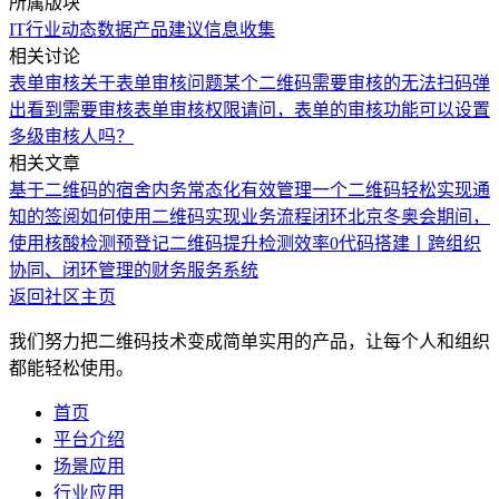
所属版块
IT行业
动态数据
产品建议
信息收集
相关讨论
表单审核
关于表单审核问题
某个二维码需要审核的无法扫码弹
出看到需要审核
表单审核权限
请问，表单的审核功能可以设置
多级审核人吗？
相关文章
基于二维码的宿舍内务常态化有效管理
一个二维码轻松实现通
知的签阅
如何使用二维码实现业务流程闭环
北京冬奥会期间，
使用核酸检测预登记二维码提升检测效率
0代码搭建丨跨组织
协同、闭环管理的财务服务系统
返回社区主页
我们努力把二维码技术变成简单实用的产品，让每个人和组织
都能轻松使用。
首页
平台介绍
场景应用
行业应用