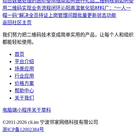
动态数据处理的进阶使用指南
如何进行礼品二维码核销
如何使
用二维码实现业务流程闭环
沁阳高温氧化铝材料厂：“一人一
帽一码”解决全员持证上岗管理问题
批量更新状态功能
返回社区主页
我们努力把二维码技术变成简单实用的产品，让每个人和组织
都能轻松使用。
首页
平台介绍
场景应用
行业应用
价格方案
帮助中心
关于我们
电脑端
小程序
关于草料
©2011-
2026
cli.im 宁波邻家网络科技有限公司
浙ICP备12002384号