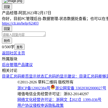
回复
产品经理-阿凯
2023年2月17日
你好，目前PC管理后台-数据管理-状态数据处查看；也可以
https://cli.im/help/62403
回复
附件
0/500字
发布
返回社区主页
所属版块
后台管理
产品建议
相关讨论
目录汇总码能否显示状态
汇总码的显示
建议：目录汇总码能够
©2011-
2026
草料二维码 版权所有
浙ICP备12002384号
浙公网安备 33020302000027号
增值电信业务经营许可证：浙B2-20140297
网络文化经营许可证：浙网文【2023】1399-036号
用户协议
侵权申诉
隐私政策